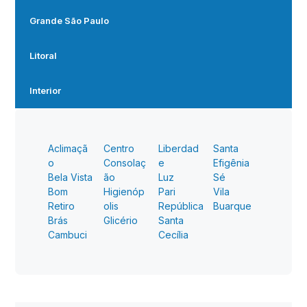
Grande São Paulo
Litoral
Interior
Aclimaçã
Centro
Liberdad
Santa
o
Consolaç
e
Efigênia
Bela Vista
ão
Luz
Sé
Bom
Higienóp
Pari
Vila
Retiro
olis
República
Buarque
Brás
Glicério
Santa
Cambuci
Cecília