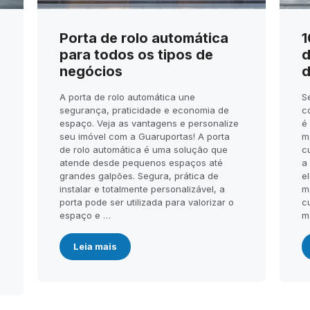
Porta de rolo automática
1
para todos os tipos de
d
negócios
d
A porta de rolo automática une
S
segurança, praticidade e economia de
c
espaço. Veja as vantagens e personalize
é
seu imóvel com a Guaruportas! A porta
m
de rolo automática é uma solução que
c
atende desde pequenos espaços até
a
.
grandes galpões. Segura, prática de
el
instalar e totalmente personalizável, a
m
porta pode ser utilizada para valorizar o
c
espaço e …
m
Leia mais