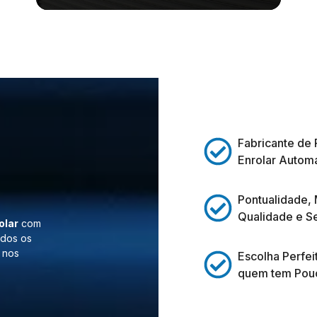
Fabricante de 
Enrolar Automá
Pontualidade,
Qualidade e S
olar
com
odos os
 nos
Escolha Perfei
quem tem Pou