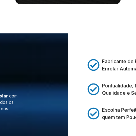
Fabricante de 
Enrolar Automá
Pontualidade,
Qualidade e S
olar
com
odos os
 nos
Escolha Perfei
quem tem Pou