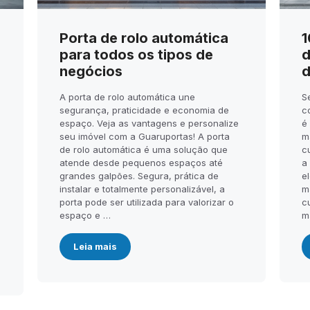
Porta de rolo automática
1
para todos os tipos de
d
negócios
d
A porta de rolo automática une
S
segurança, praticidade e economia de
c
espaço. Veja as vantagens e personalize
é
seu imóvel com a Guaruportas! A porta
m
de rolo automática é uma solução que
c
atende desde pequenos espaços até
a
.
grandes galpões. Segura, prática de
el
instalar e totalmente personalizável, a
m
porta pode ser utilizada para valorizar o
c
espaço e …
m
Leia mais