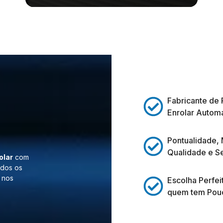
Fabricante de 
Enrolar Automá
Pontualidade,
Qualidade e S
olar
com
odos os
 nos
Escolha Perfei
quem tem Pou