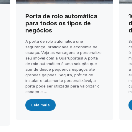
Porta de rolo automática
1
para todos os tipos de
d
negócios
d
A porta de rolo automática une
S
segurança, praticidade e economia de
c
espaço. Veja as vantagens e personalize
é
seu imóvel com a Guaruportas! A porta
m
de rolo automática é uma solução que
c
atende desde pequenos espaços até
a
.
grandes galpões. Segura, prática de
el
instalar e totalmente personalizável, a
m
porta pode ser utilizada para valorizar o
c
espaço e …
m
Leia mais