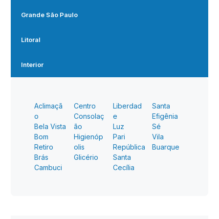
Grande São Paulo
Litoral
Interior
Aclimaçã
Centro
Liberdad
Santa
o
Consolaç
e
Efigênia
Bela Vista
ão
Luz
Sé
Bom
Higienóp
Pari
Vila
Retiro
olis
República
Buarque
Brás
Glicério
Santa
Cambuci
Cecília