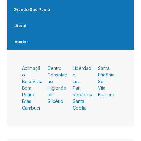
Grande São Paulo
Litoral
Interior
Aclimaçã
Centro
Liberdad
Santa
o
Consolaç
e
Efigênia
Bela Vista
ão
Luz
Sé
Bom
Higienóp
Pari
Vila
Retiro
olis
República
Buarque
Brás
Glicério
Santa
Cambuci
Cecília