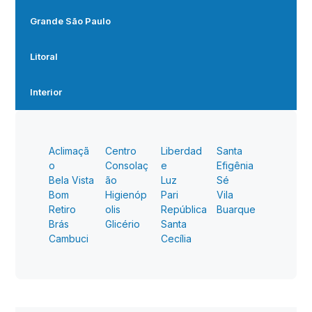
Grande São Paulo
Litoral
Interior
Aclimaçã
Centro
Liberdad
Santa
o
Consolaç
e
Efigênia
Bela Vista
ão
Luz
Sé
Bom
Higienóp
Pari
Vila
Retiro
olis
República
Buarque
Brás
Glicério
Santa
Cambuci
Cecília