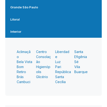
Grande São Paulo
Litoral
Interior
Aclimaçã
Centro
Liberdad
Santa
o
Consolaç
e
Efigênia
Bela Vista
ão
Luz
Sé
Bom
Higienóp
Pari
Vila
Retiro
olis
República
Buarque
Brás
Glicério
Santa
Cambuci
Cecília