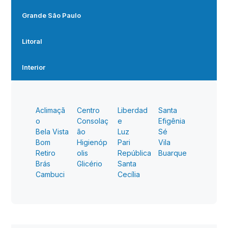
Grande São Paulo
Litoral
Interior
Aclimaçã
Centro
Liberdad
Santa
o
Consolaç
e
Efigênia
Bela Vista
ão
Luz
Sé
Bom
Higienóp
Pari
Vila
Retiro
olis
República
Buarque
Brás
Glicério
Santa
Cambuci
Cecília