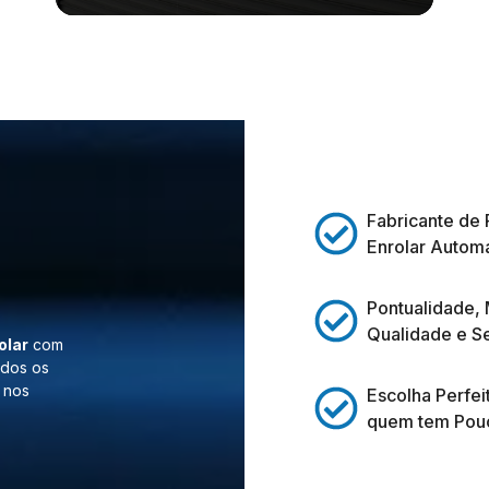
Fabricante de 
Enrolar Automá
Pontualidade,
Qualidade e S
olar
com
odos os
 nos
Escolha Perfei
quem tem Pou