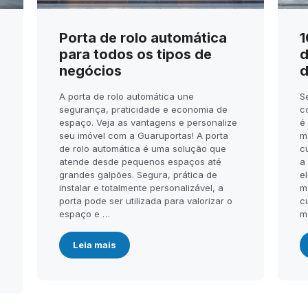
Porta de rolo automática
1
para todos os tipos de
d
negócios
d
A porta de rolo automática une
S
segurança, praticidade e economia de
c
espaço. Veja as vantagens e personalize
é
seu imóvel com a Guaruportas! A porta
m
de rolo automática é uma solução que
c
atende desde pequenos espaços até
a
.
grandes galpões. Segura, prática de
el
instalar e totalmente personalizável, a
m
porta pode ser utilizada para valorizar o
c
espaço e …
m
Leia mais