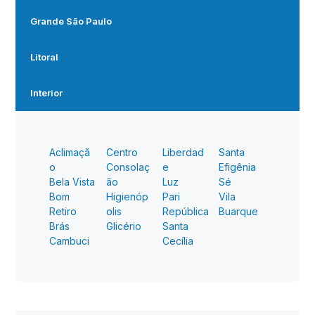
Grande São Paulo
Litoral
Interior
Aclimaçã
Centro
Liberdad
Santa
o
Consolaç
e
Efigênia
Bela Vista
ão
Luz
Sé
Bom
Higienóp
Pari
Vila
Retiro
olis
República
Buarque
Brás
Glicério
Santa
Cambuci
Cecília