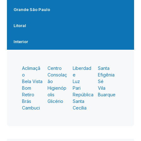
Grande São Paulo
Litoral
Interior
Aclimaçã
Centro
Liberdad
Santa
o
Consolaç
e
Efigênia
Bela Vista
ão
Luz
Sé
Bom
Higienóp
Pari
Vila
Retiro
olis
República
Buarque
Brás
Glicério
Santa
Cambuci
Cecília