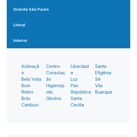
Grande São Paulo
Litoral
Interior
Aclimaçã
Centro
Liberdad
Santa
o
Consolaç
e
Efigênia
Bela Vista
ão
Luz
Sé
Bom
Higienóp
Pari
Vila
Retiro
olis
República
Buarque
Brás
Glicério
Santa
Cambuci
Cecília