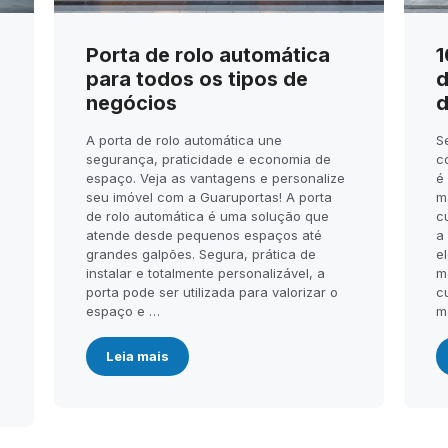
Porta de rolo automática
1
para todos os tipos de
d
negócios
d
A porta de rolo automática une
S
segurança, praticidade e economia de
c
espaço. Veja as vantagens e personalize
é
seu imóvel com a Guaruportas! A porta
m
de rolo automática é uma solução que
c
atende desde pequenos espaços até
a
.
grandes galpões. Segura, prática de
el
instalar e totalmente personalizável, a
m
porta pode ser utilizada para valorizar o
c
espaço e …
m
Leia mais