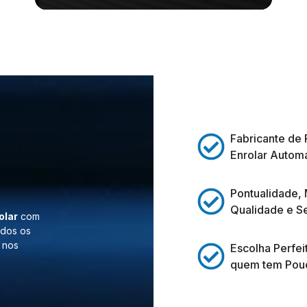
Fabricante de 
Enrolar Automá
Pontualidade,
Qualidade e S
olar
com
odos os
 nos
Escolha Perfei
quem tem Pou