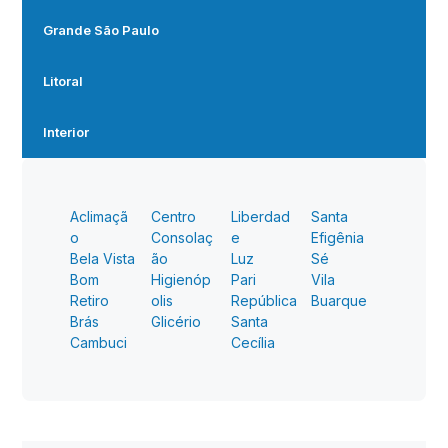
Grande São Paulo
Litoral
Interior
Aclimaçã
Centro
Liberdad
Santa
o
Consolaç
e
Efigênia
Bela Vista
ão
Luz
Sé
Bom
Higienóp
Pari
Vila
Retiro
olis
República
Buarque
Brás
Glicério
Santa
Cambuci
Cecília