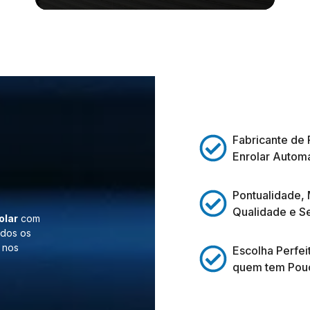
Fabricante de 
Enrolar Automá
Pontualidade,
Qualidade e S
olar
com
odos os
 nos
Escolha Perfei
quem tem Pou