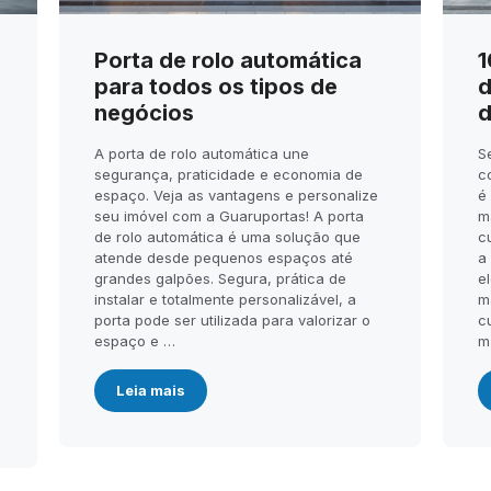
Porta de rolo automática
1
para todos os tipos de
d
negócios
d
A porta de rolo automática une
S
segurança, praticidade e economia de
c
espaço. Veja as vantagens e personalize
é
seu imóvel com a Guaruportas! A porta
m
de rolo automática é uma solução que
c
atende desde pequenos espaços até
a
.
grandes galpões. Segura, prática de
el
instalar e totalmente personalizável, a
m
porta pode ser utilizada para valorizar o
c
espaço e …
m
Leia mais