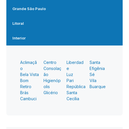
Grande São Paulo
Litoral
Interior
Aclimaçã
Centro
Liberdad
Santa
o
Consolaç
e
Efigênia
Bela Vista
ão
Luz
Sé
Bom
Higienóp
Pari
Vila
Retiro
olis
República
Buarque
Brás
Glicério
Santa
Cambuci
Cecília