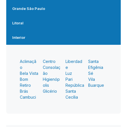
Grande São Paulo
Litoral
Interior
Aclimaçã
Centro
Liberdad
Santa
o
Consolaç
e
Efigênia
Bela Vista
ão
Luz
Sé
Bom
Higienóp
Pari
Vila
Retiro
olis
República
Buarque
Brás
Glicério
Santa
Cambuci
Cecília