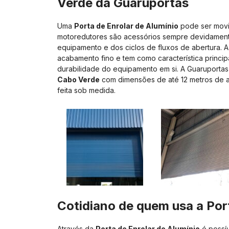
Verde
da Guaruportas
Uma
Porta de Enrolar de Alumínio
pode ser movi
motoredutores são acessórios sempre devidament
equipamento e dos ciclos de fluxos de abertura. 
acabamento fino e tem como característica principa
durabilidade do equipamento em si. A Guaruportas
Cabo Verde
com dimensões de até 12 metros de a
feita sob medida.
Cotidiano de quem usa a
Por
Através da
Porta de Enrolar de Alumínio
é possív