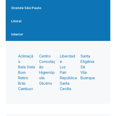
Grande São Paulo
Litoral
Interior
Aclimaçã
Centro
Liberdad
Santa
o
Consolaç
e
Efigênia
Bela Vista
ão
Luz
Sé
Bom
Higienóp
Pari
Vila
Retiro
olis
República
Buarque
Brás
Glicério
Santa
Cambuci
Cecília