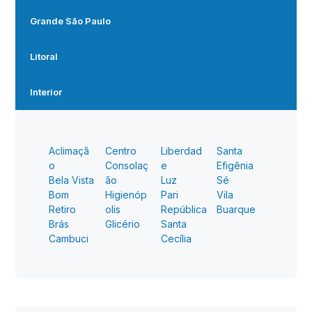
Grande São Paulo
Litoral
Interior
Aclimaçã
Centro
Liberdad
Santa
o
Consolaç
e
Efigênia
Bela Vista
ão
Luz
Sé
Bom
Higienóp
Pari
Vila
Retiro
olis
República
Buarque
Brás
Glicério
Santa
Cambuci
Cecília