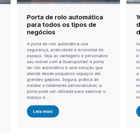
Porta de rolo automática
1
para todos os tipos de
d
negócios
d
A porta de rolo automática une
S
segurança, praticidade e economia de
c
espaço. Veja as vantagens e personalize
é
seu imóvel com a Guaruportas! A porta
m
de rolo automática é uma solução que
c
atende desde pequenos espaços até
a
.
grandes galpões. Segura, prática de
el
instalar e totalmente personalizável, a
m
porta pode ser utilizada para valorizar o
c
espaço e …
m
Leia mais