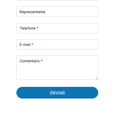
Representante
Telefone
*
E-mail
*
Comentário
*
ENVIAR