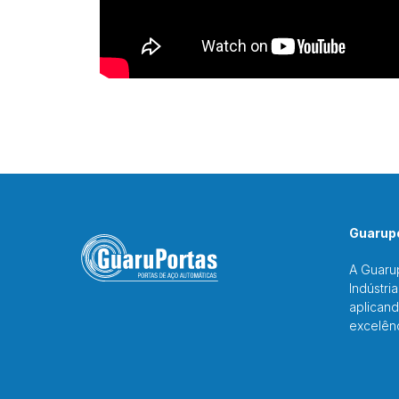
Guarupo
A Guaru
Indústri
aplicand
excelên