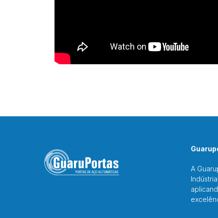
Guarupo
A Guaru
Indústri
aplicand
excelên