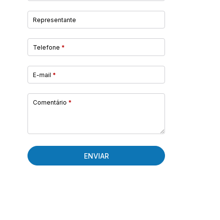
Representante
Telefone
*
E-mail
*
Comentário
*
ENVIAR