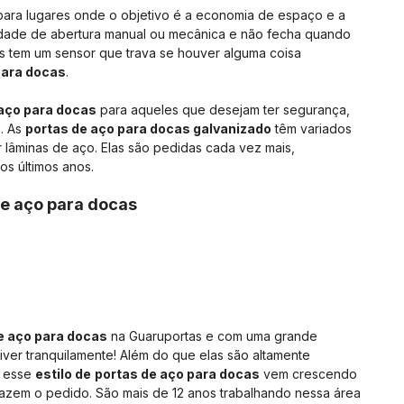
para lugares onde o objetivo é a economia de espaço e a
ilidade de abertura manual ou mecânica e não fecha quando
is tem um sensor que trava se houver alguma coisa
para docas
.
 aço para docas
para aqueles que desejam ter segurança,
. As
portas de aço para docas galvanizado
têm variados
r lâminas de aço. Elas são pedidas cada vez mais,
os últimos anos.
e aço para docas
e aço para docas
na Guaruportas e com uma grande
iver tranquilamente! Além do que elas são altamente
s esse
estilo de
portas de aço para docas
vem crescendo
zem o pedido. São mais de 12 anos trabalhando nessa área