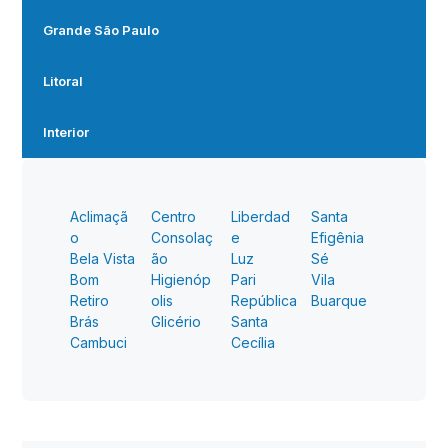
Grande São Paulo
Litoral
Interior
Aclimaçã
Centro
Liberdad
Santa
o
Consolaç
e
Efigênia
Bela Vista
ão
Luz
Sé
Bom
Higienóp
Pari
Vila
Retiro
olis
República
Buarque
Brás
Glicério
Santa
Cambuci
Cecília