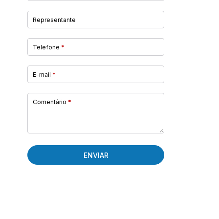
Representante
Telefone
*
E-mail
*
Comentário
*
ENVIAR