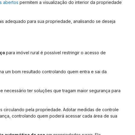
s abertos
permitem a visualização do interior da propriedade
mais adequado para sua propriedade, analisando se deseja
aço
para imóvel rural é possível restringir o acesso de
ha um bom resultado controlando quem entra e sai da
e e necessário ter soluções que tragam maior segurança para
nais circulando pela propriedade. Adotar medidas de controle
rança, controlando quem poderá acessar cada área de sua
ta automática de aço
em propriedades rurais. Ela