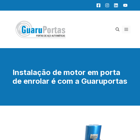
Pular
para
o
conteúdo
MENU
Instalação de motor em porta
de enrolar é com a Guaruportas