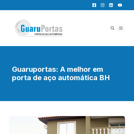
Pular
para
o
conteúdo
MENU
Guaruportas: A melhor em
porta de aço automática BH