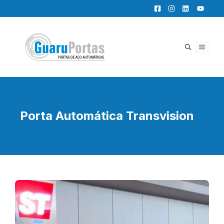
Pular
para
o
conteúdo
MENU
Porta Automática Transvision