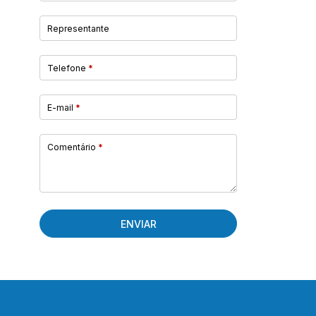
Representante
Telefone
*
E-mail
*
Comentário
*
ENVIAR