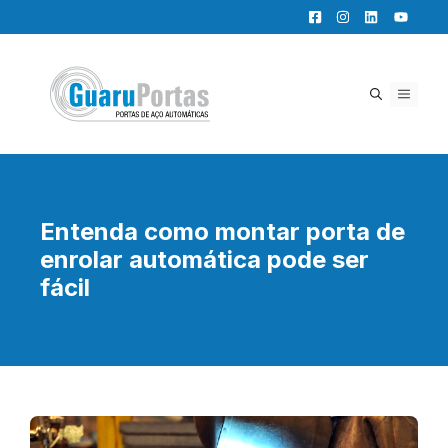
Pular
para
o
conteúdo
MENU
Entenda como montar porta de
enrolar automática pode ser
fácil