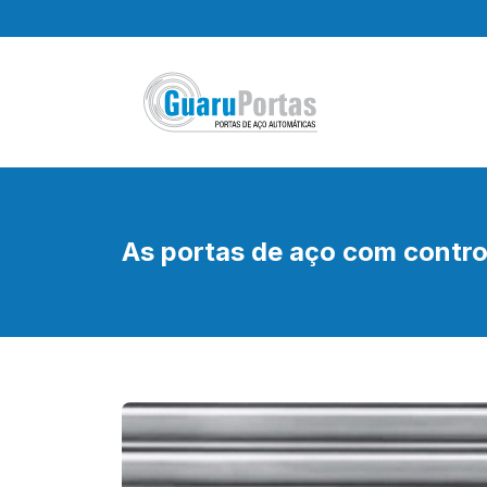
Pular
para
o
conteúdo
As portas de aço com control