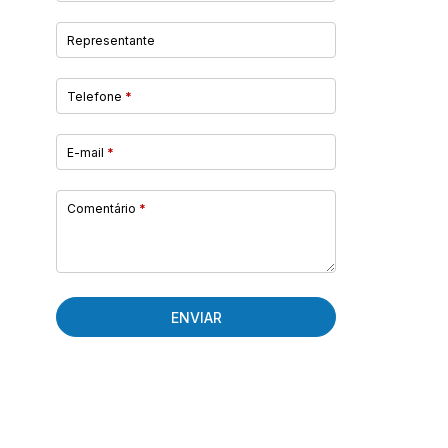
Representante
Telefone
*
E-mail
*
Comentário
*
ENVIAR