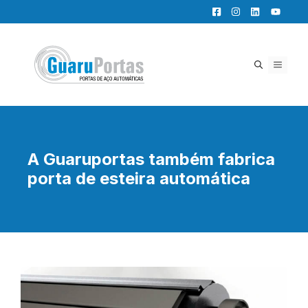
Pular
para
o
conteúdo
MENU
A Guaruportas também fabrica
porta de esteira automática